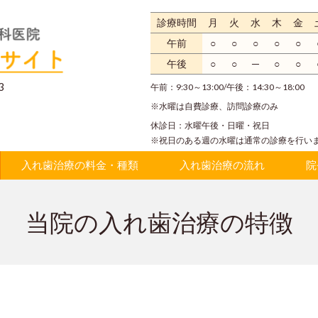
診療時間
月
火
水
木
金
午前
○
○
○
○
○
午後
○
○
─
○
○
3
午前：
9:30～13:00/
午後：
14:30～18:00
※水曜は自費診療、訪問診療のみ
休診日：
水曜午後・日曜・祝日
※祝日のある週の水曜は通常の診療を行い
入れ歯治療の料金・種類
入れ歯治療の流れ
院
当院の入れ歯治療の特徴